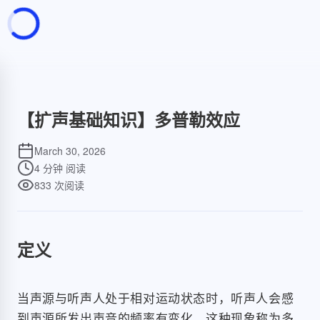
页面加载中
随便逛逛
博客分类
文章标签
【扩声基础知识】多普勒效应
复制地址
深色模式
March 30, 2026
4 分钟
阅读
833
次阅读
定义
当声源与听声人处于相对运动状态时，听声人会感
到声源所发出声音的频率有变化，这种现象称为多