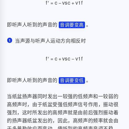
f
′
=
c
−
v
s
c
+
v
1
f
即听声人听到的声音的
。
音调要变高
当声源与听声人运动方向相反时
f
′
=
c
+
v
s
c
−
v
1
f
即听声人听到的声音的
。
音调要变低
当纸盆扬声器同时发出一较强的低频声和一较弱的
高频声时，由于纸盆受强低频声信号作用，振动很
强烈，这时所发出的高频声就是由前后强烈振动着
的扬声器纸盆发出的，因此，高频声的频率就会由
于多普勒效应而变动，使听到的高频声音调不稳