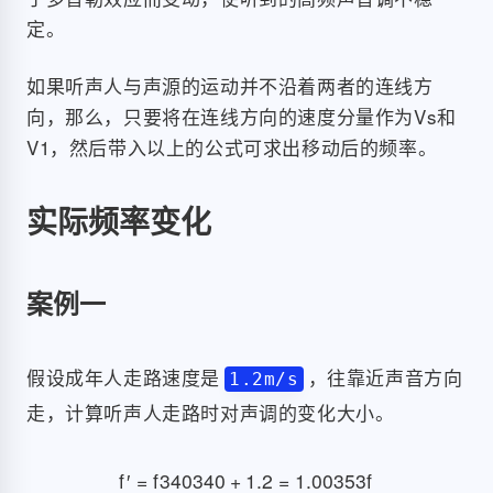
定。
如果听声人与声源的运动并不沿着两者的连线方
向，那么，只要将在连线方向的速度分量作为Vs和
V1，然后带入以上的公式可求出移动后的频率。
实际频率变化
案例一
假设成年人走路速度是
，往靠近声音方向
1.2m/s
走，计算听声人走路时对声调的变化大小。
f
′
=
f
340
340
+
1.2
=
1.00353
f