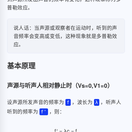
普勒效应。
说人话：当声源或观察者在运动时，听到的声
音频率会变高或变低，这种现象就是多普勒效
应。
基本原理
声源与听声人相对静止时（Vs=0,V1=0）
设声源所发声音的频率为
，波长为
，听声人
f
λ
听到的频率为
，则：
f'
f
′
=
λ
c
=
f