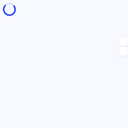
页面加载中
随便逛逛
博客分类
文章标签
复制地址
深色模式