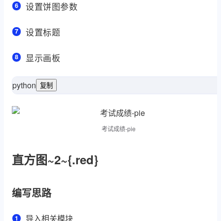
设置饼图参数
设置标题
显示画板
python
复制


as
 matplotlib.pyplot 
import
as
 numpy 
impor
考试成绩-pie
直方图~2~{.red}
编写思路
导入相关模块