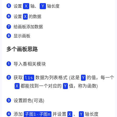
设置
轴、
轴长度
Ｘ
Ｙ
设置
的数据
X
给画板添加数据
显示画板
多个画板思路
导入香相关模块
获取
数据为列表格式 (这是
的值，每一个
lis
Y
都能找到一个对应的
值，称为函数)
X
Y
设置颜色(可选)
添加
并设置
、
轴长度
子图1-子图n
X
Y