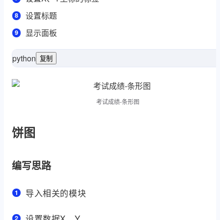
设置标题
显示面板
python
复制
as
 matplotlib.pyplot 
import
as
 numpy 
impor
[
考试成绩-条形图
饼图
编写思路
导入相关的模块
设置数据X、Y