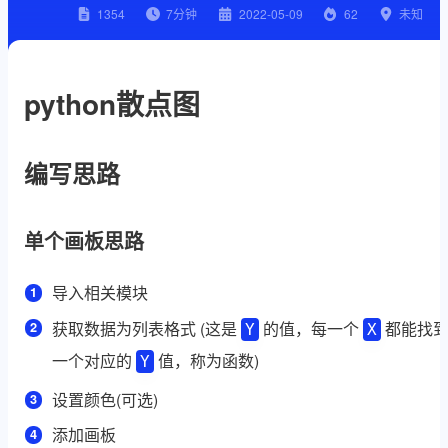
1354
7
分钟
2022-05-09
62
未知
python散点图
编写思路
单个画板思路
导入相关模块
获取数据为列表格式 (这是
的值，每一个
都能找
Y
X
一个对应的
值，称为函数)
Y
设置颜色(可选)
添加画板