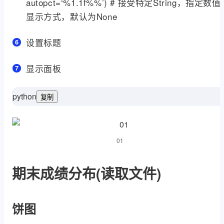
autopct=‘%1.1f%%’) # 接受特定String，指定数值
显示方式，默认为None
设置标题
显示面板
python
复制
as
 matplotlib.pyplot 
import
as
 numpy 
impor
[
01
期末成绩分布(读取文件)
饼图