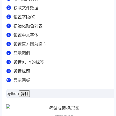
获取文件数据
设置字段(X)
初始化颜色列表
设置中文字体
设置直方图为竖向
显示图例
设置X、Y的标签
设置标题
显示画板
python
复制
as
 matplotlib.pyplot 
import
as
 numpy 
impor
(