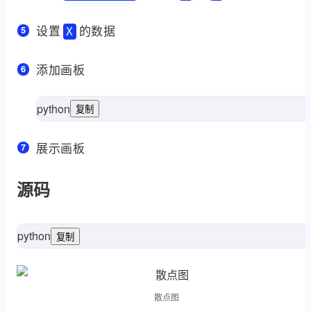
设置
的数据
X
添加画板
python
复制
len
(
range
in
 i 
fo
展示画板
源码
python
复制
as
 matplotlib.pyplot 
import
as
 numpy 
impor
散点图