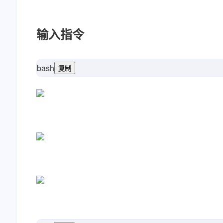
输入指令
bash
复制
d
# 或者可以简写一下
# hexo new 文章标题 --path 路径