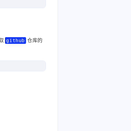
Front——matter格式
取
仓库的
github
下一条
 hexo clean

 hexo g

 hexo d
