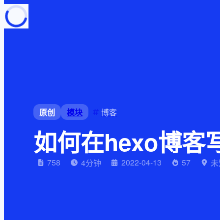
页面加载中
随便逛逛
博客分类
文章标签
复制地址
深色模式
原创
模块
博客
如何在hexo博客
758
2022-04-13
57
4
分钟
未