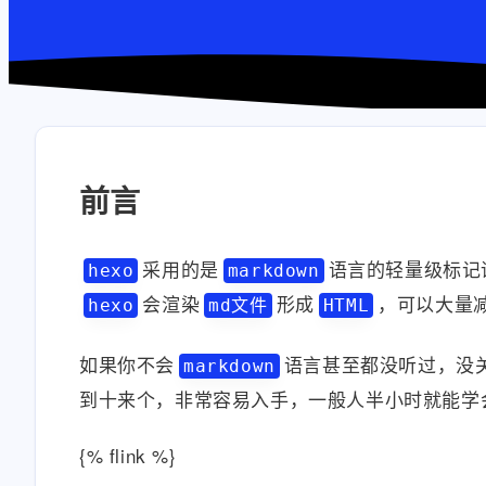
前言
采用的是
语言的轻量级标记
hexo
markdown
会渲染
形成
，可以大量
hexo
md文件
HTML
如果你不会
语言甚至都没听过，没
markdown
到十来个，非常容易入手，一般人半小时就能学
{% flink %}