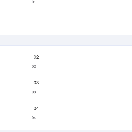
01
/文件名.md
# 或者是
#
02
03
04