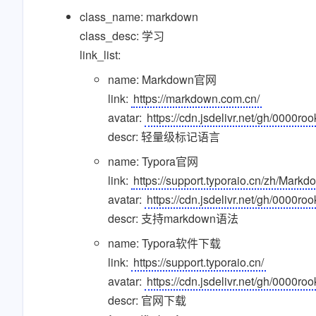
class_name: markdown
class_desc: 学习
link_list:
name: Markdown官网
link:
https://markdown.com.cn/
avatar:
https://cdn.jsdelivr.net/gh/000
descr: 轻量级标记语言
name: Typora官网
link:
https://support.typoraio.cn/zh/Mark
avatar:
https://cdn.jsdelivr.net/gh/000
descr: 支持markdown语法
name: Typora软件下载
link:
https://support.typoraio.cn/
avatar:
https://cdn.jsdelivr.net/gh/000
descr: 官网下载