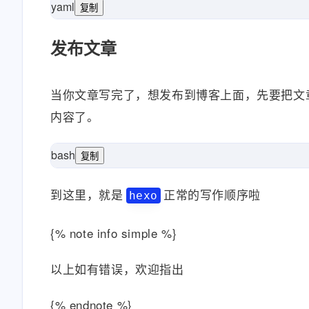
yaml
复制
每日一更
-
博客
-
#文章标签
tags:
#文章创建时间
2022-04-13
发布文章
当你文章写完了，想发布到博客上面，先要把文
内容了。
bash
复制
一次性输入三条也是可以的，但新手还不建议一次性输入，前期部
到这里，就是
正常的写作顺序啦
hexo
{% note info simple %}
以上如有错误，欢迎指出
{% endnote %}