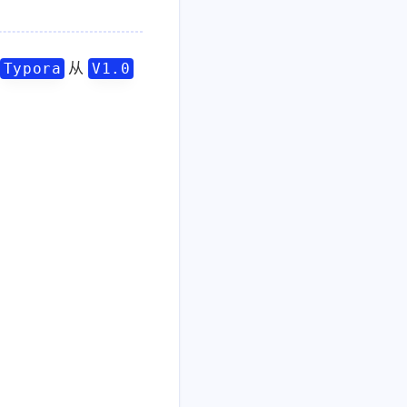
从
Typora
V1.0