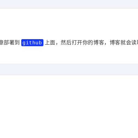
 11:52:06
date:
#文章标题
如何在hexo博客写作
title:
# 
章部署到
上面，然后打开你的博客，博客就会读
github
署可能有时候容易出错
# 逐步输入以上三条指令，执行完再输入