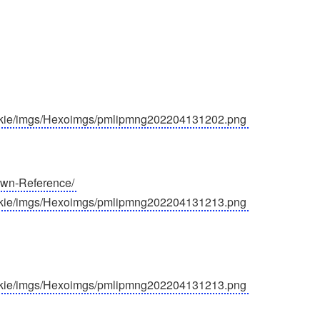
0rookie/imgs/Hexoimgs/pmlipmng202204131202.png
down-Reference/
0rookie/imgs/Hexoimgs/pmlipmng202204131213.png
0rookie/imgs/Hexoimgs/pmlipmng202204131213.png