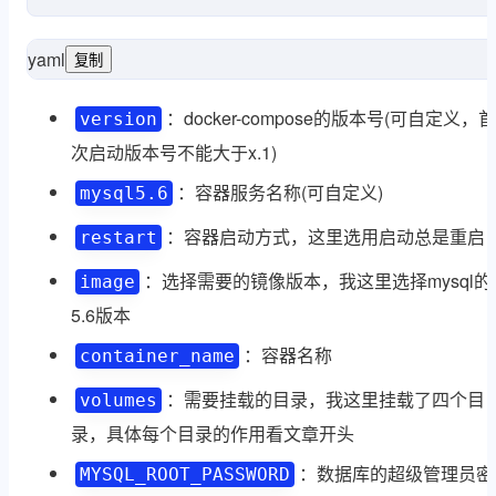
yaml
复制
ge:
always
restart:
mysql5.6:
services:
'3'
version
：docker-compose的版本号(可自定义，首
version
次启动版本号不能大于x.1)
：容器服务名称(可自定义)
mysql5.6
：容器启动方式，这里选用启动总是重启
restart
：选择需要的镜像版本，我这里选择mysql的
image
5.6版本
：容器名称
container_name
：需要挂载的目录，我这里挂载了四个目
volumes
录，具体每个目录的作用看文章开头
：数据库的超级管理员密
MYSQL_ROOT_PASSWORD