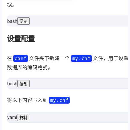
据。
bash
复制
mkdir
sudo
cd
sud
设置配置
在
文件夹下新建一个
文件，用于设置
conf
my.cnf
数据库的编码格式。
bash
复制
sud
将以下内容写入到
my.cnf
yaml
复制
efault-storage-engine=INNODB
user=mysql
mysqld