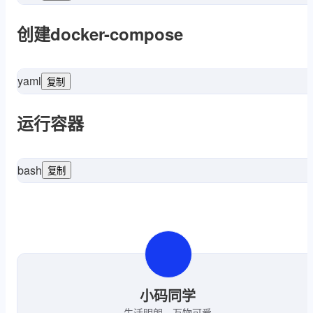
c
创建docker-compose
yaml
复制
oDB镜像
mongo
image:
mongodb:
services:
"3.1"
version
运行容器
bash
复制
sud
小码同学
生活明朗，万物可爱