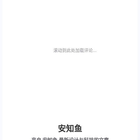
滚动到此处加载评论...
安知鱼
来自
安知鱼
最新设计与科技的文章