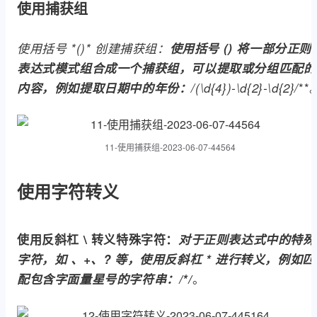
使用捕获组
使用括号 *()* 创建捕获组：
使用括号
()
将一部分正则
表达式模式组合成一个捕获组，可以提取或分组匹配的
**
内容，例如提取日期中的年份：
/(\d{4})-\d{2}-\d{2}/
11-使用捕获组-2023-06-07-44564
使用字符转义
使用反斜杠 \ 转义特殊字符：
对于正则表达式中的特殊
字符，如
、+、?
等，使用反斜杠
*
进行转义，例如匹
。
配包含字面量星号的字符串：
/*/