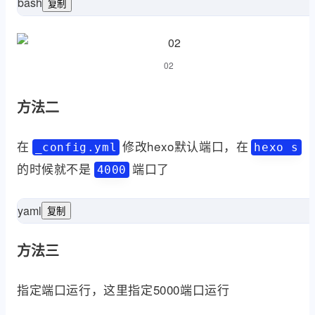
bash
复制
# 查看4000端口是什么程序占
etstat -ano | findstr 
02
方法二
在
修改hexo默认端口，在
_config.yml
hexo s
的时候就不是
端口了
4000
yaml
复制
true
header:
true
compress:
4001
port:
server
方法三
指定端口运行，这里指定5000端口运行