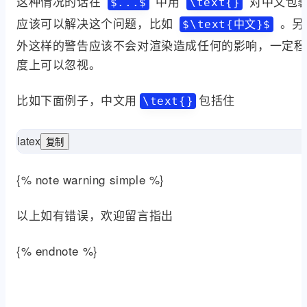
这种情况的话在
中用
对中文包
$...$
\text{}
应该可以解决这个问题，比如
。另
$\text{中文}$
外这样的警告应该不会对渲染造成任何的影响，一定程
度上可以忽视。
比如下面例子，中文用
包括住
\text{}
latex
复制
\frac
{平均等待时间}=
\tex
{% note warning simple %}
以上如有错误，欢迎留言指出
{% endnote %}