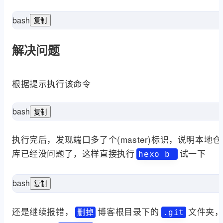
bash
复制
sitory at 
in
lilbai518@▒▒С▒▒ MINGW64 /e/Blog

解决问题
$ hexo b

INFO  Validating config

INFO  Start backup: git

根据提示执行该命令
fatal: detected dubious ownership
bash
复制
t config --global --add safe.directory E:/Blog
执行完后，发现端口多了个(master)标识，说明本地仓
库已经没问题了，这样直接执行
试一下
hexo b
bash
复制
githu'
lilbai518@▒▒С▒▒ MINGW64 /e/Blog (master)
还是继续报错，
博客根目录下的
文件夹
$ hexo b

删掉
.git