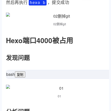
INFO  Validating config

然后再执行
，提交成功
hexo b
INFO

。。。中间省略

02删掉git
fatal: 
Hexo端口4000被占用
发现问题
bash
复制
s

rt 4000 has been used. Try other port instead.
01
rror: listen EADDRINUSE: address already 