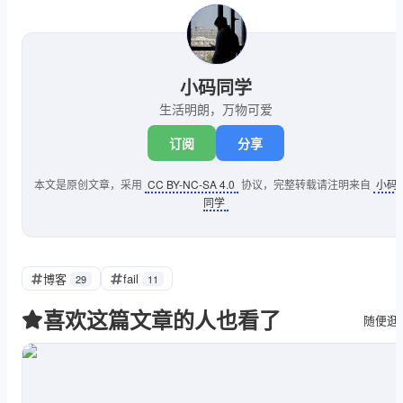
小码同学
生活明朗，万物可爱
订阅
分享
本文是原创文章，采用
CC BY-NC-SA 4.0
协议，完整转载请注明来自
小码
同学
博客
fail
29
11
喜欢这篇文章的人也看了
随便逛