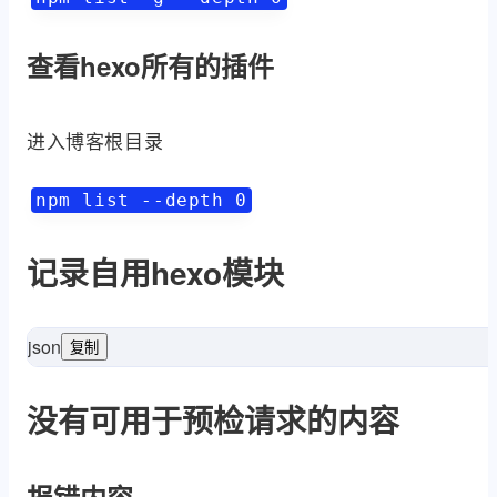
查看hexo所有的插件
进入博客根目录
npm list --depth 0
记录自用hexo模块
json
复制
arch"
,
"^2.2.1"
:
"hexo-abbrlink"
,
"^6.2.0"
:
"hexo
没有可用于预检请求的内容