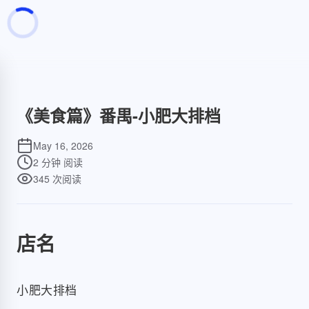
页面加载中
随便逛逛
博客分类
文章标签
《美食篇》番禺-小肥大排档
复制地址
深色模式
May 16, 2026
2 分钟
阅读
345
次阅读
店名
小肥大排档