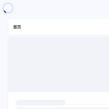
页面加载中
随便逛逛
博客分类
首页
文章标签
复制地址
深色模式