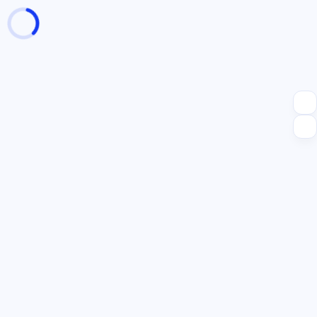
页面加载中
随便逛逛
博客分类
文章标签
复制地址
深色模式